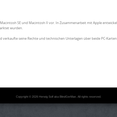
e Macintosh SE und Macintosh II vor. In Zusammenarbeit mit Apple entwickel
arktet wurden.
nd verkaufte seine Rechte und technischen Unterlagen über beide PC-Karten
Copyright © 2026 Herwig Solf aka BlindGerMan. All rights reserved.