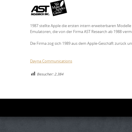
1987 stellte Apple die ersten intern erweiterbaren Modell
Emulatoren, die von der Firma AST Research ab 1988 verm
Die Firma zog sich 1989 aus dem Apple-Geschäft zurück u
Dayna Communications
Besucher:
2.384