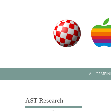
Skip
to
content
Skip
ALLGEMEIN
to
content
AST Research