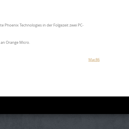
te Phoenix Technologies in der Folgezeit zwei PC-
 an Orange Micro.
Mac86