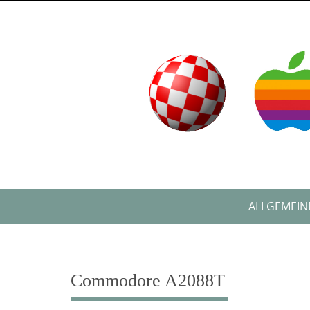
Skip
to
content
Skip
ALLGEMEIN
to
content
Commodore A2088T