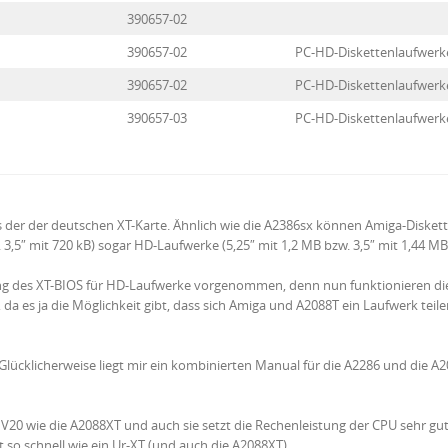
390657-02
390657-02
PC-HD-Diskettenlaufwerk
390657-02
PC-HD-Diskettenlaufwerk
390657-03
PC-HD-Diskettenlaufwerk
ls der der deutschen XT-Karte. Ähnlich wie die A2386sx können Amiga-Diske
3,5″ mit 720 kB) sogar HD-Laufwerke (5,25″ mit 1,2 MB bzw. 3,5″ mit 1,44 MB
ng des XT-BIOS für HD-Laufwerke vorgenommen, denn nun funktionieren di
da es ja die Möglichkeit gibt, dass sich Amiga und A2088T ein Laufwerk teile
 Glücklicherweise liegt mir ein kombinierten Manual für die A2286 und die A20
C V20 wie die A2088XT und auch sie setzt die Rechenleistung der CPU sehr g
elt so schnell wie ein Ur-XT (und auch die A2088XT).