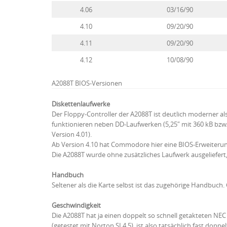
4.06
03/16/90
4.10
09/20/90
4.11
09/20/90
4.12
10/08/90
A2088T BIOS-Versionen
Diskettenlaufwerke
Der Floppy-Controller der A2088T ist deutlich moderner a
funktionieren neben DD-Laufwerken (5,25″ mit 360 kB bzw. 
Version 4.01).
Ab Version 4.10 hat Commodore hier eine BIOS-Erweiteru
Die A2088T wurde ohne zusätzliches Laufwerk ausgeliefert, 
Handbuch
Seltener als die Karte selbst ist das zugehörige Handbuch.
Geschwindigkeit
Die A2088T hat ja einen doppelt so schnell getakteten NE
(getestet mit Norton SI 4.5), ist also tatsächlich fast dopp