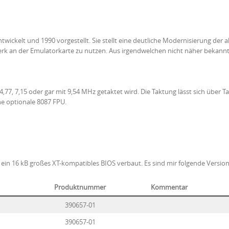
ckelt und 1990 vorgestellt. Sie stellt eine deutliche Modernisierung der alt
erk an der Emulatorkarte zu nutzen. Aus irgendwelchen nicht näher bekannt
7, 7,15 oder gar mit 9,54 MHz getaktet wird. Die Taktung lässt sich über Tast
ne optionale 8087 FPU.
st ein 16 kB großes XT-kompatibles BIOS verbaut. Es sind mir folgende Versi
Produktnummer
Kommentar
390657-01
390657-01