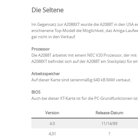
Die Seltene
Im Gegensatz zur A2088XT wurde die A2088T in den USA entwi
erschienene Top-Modell die Möglichkeit, das Amiga-Laufw
gar nicht in den Verkauf.
Prozessor
Die A2088T arbeitet mit einem NEC V20 Prozessor, der mit 4,7
A2088XT befindet sich auf der A2088T ein Steckplatz für ei
Arbeitsspeicher
Auf dieser Karte sind serienmäßig 640 kB RAM verbaut.
BIOS
Auch bei dieser XT-Karte ist für die PC-Grundfunktionen i
Version
Release-Datum
4.0
11/14/89
4,01
?