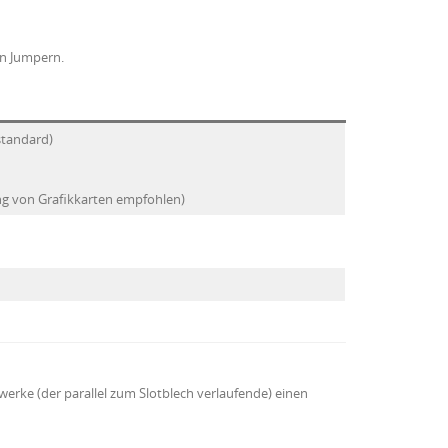
en Jumpern.
tandard)
g von Grafikkarten empfohlen)
fwerke (der parallel zum Slotblech verlaufende) einen